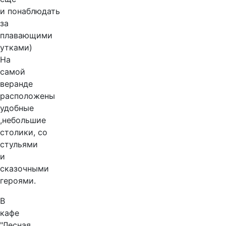
и понаблюдать
за
плавающими
утками)
На
самой
веранде
расположены
удобные
,небольшие
столики, со
стульями
и
сказочными
героями.
В
кафе
"Лесная